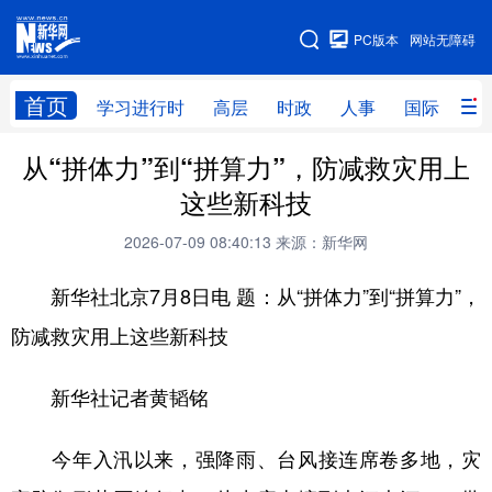
手机版
PC版本
网站无障碍
网站地图
首页
学习进行时
高层
时政
人事
国际
财
从“拼体力”到“拼算力”，防减救灾用上
学习进行时
高层
时政
人事
这些新科技
国际
财经
网评
港澳
2026-07-09 08:40:13
来源：新华网
台湾
思客智库
全球连线
教育
新华社北京7月8日电 题：从“拼体力”到“拼算力”，
科技
科创
量子
体育
防减救灾用上这些新科技
文化
书画
健康
军事
新华社记者黄韬铭
访谈
视频
图片
政务
法律
中央文件
金融
汽车
今年入汛以来，强降雨、台风接连席卷多地，灾
食品
人居
信息化
数字经济