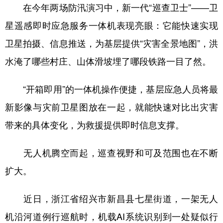
山东
河南
湖北
湖南
在今年两场防汛演习中，新一代“巡查卫士”——卫
星遥感即时应急服务一体机表现亮眼：它能快速实现
广东
广西
海南
重庆
卫星拍摄、信息推送，为基层提供“灾害全景地图”，洪
四川
贵州
云南
西藏
水淹了哪些村庄、山体滑坡埋了哪段铁路一目了然。
陕西
甘肃
青海
宁夏
新疆
内蒙古
黑龙江
“开箱即用”的一体机操作便捷，基层应急人员将最
新影像与灾前卫星图放在一起，就能快速对比出灾害
带来的具体变化，为救援提供即时信息支撑。
多语种频道
English
Español
Français
عربى
无人机腾空而起，巡查视野和可及范围也在不断
Русский язык
日本語
한국어
扩大。
Deutsch
Português
近日，浙江省绍兴市新昌县七星街道，一架无人
机沿河道例行巡航时，机载AI系统识别到一处疑似行