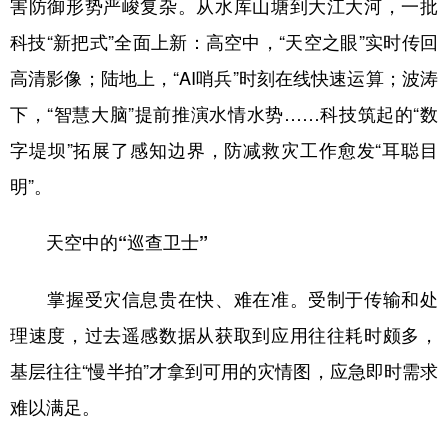
害防御形势严峻复杂。从水库山塘到大江大河，一批
科技“新把式”全面上新：高空中，“天空之眼”实时传回
学术中国
乡村振兴
银龄
溯源中国
高清影像；陆地上，“AI哨兵”时刻在线快速运算；波涛
城市
旅游
能源
会展
下，“智慧大脑”提前推演水情水势……科技筑起的“数
彩票
娱乐
时尚
悦读
字堤坝”拓展了感知边界，防减救灾工作愈发“耳聪目
公益
一带一路
亚太网
上市公司
明”。
文化产业
天空中的“巡查卫士”
地方频道
掌握受灾信息贵在快、难在准。受制于传输和处
北京
天津
河北
山西
理速度，过去遥感数据从获取到应用往往耗时颇多，
基层往往“慢半拍”才拿到可用的灾情图，应急即时需求
辽宁
吉林
上海
江苏
难以满足。
浙江
安徽
福建
江西