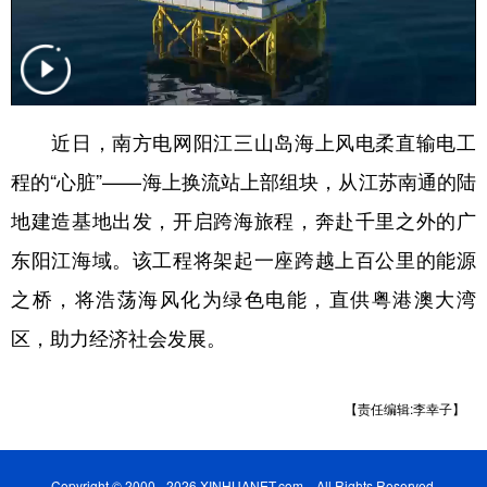
学术中国
乡村振兴
银龄
溯源中国
城市
旅游
能源
会展
彩票
娱乐
时尚
悦读
近日，南方电网阳江三山岛海上风电柔直输电工
程的“心脏”——海上换流站上部组块，从江苏南通的陆
公益
一带一路
亚太网
上市公司
地建造基地出发，开启跨海旅程，奔赴千里之外的广
文化产业
东阳江海域。该工程将架起一座跨越上百公里的能源
之桥，将浩荡海风化为绿色电能，直供粤港澳大湾
地方频道
区，助力经济社会发展。
北京
天津
河北
山西
辽宁
吉林
上海
江苏
【责任编辑:李幸子】
浙江
安徽
福建
江西
Copyright © 2000 - 2026 XINHUANET.com All Rights Reserved.