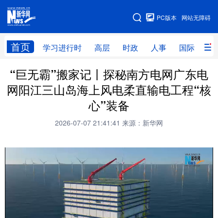
手机版
PC版本
网站无障碍
网站地图
首页
学习进行时
高层
时政
人事
国际
财
“巨无霸”搬家记丨探秘南方电网广东电
学习进行时
高层
时政
人事
网阳江三山岛海上风电柔直输电工程“核
国际
财经
网评
港澳
心”装备
台湾
思客智库
全球连线
教育
2026-07-07 21:41:41
来源：新华网
科技
科创
量子
体育
文化
书画
健康
军事
访谈
视频
图片
政务
法律
中央文件
金融
汽车
食品
人居
信息化
数字经济