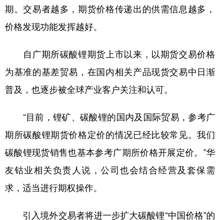
山东
河南
湖北
湖南
期。交易者越多，期货价格传递出的供需信息越多，
广东
广西
海南
重庆
价格发现功能发挥越好。
四川
贵州
云南
西藏
自广期所碳酸锂期货上市以来，以期货交易价格
陕西
甘肃
青海
宁夏
为基准的基差贸易，在国内相关产品现货交易中日渐
新疆
内蒙古
黑龙江
普及，也逐步被全球产业客户关注和认可。
“目前，锂矿、碳酸锂的国内及国际贸易，参考广
多语种频道
期所碳酸锂期货价格定价的情况已经比较常见。我们
English
Español
Français
عربى
碳酸锂现货销售也基本参考广期所价格开展定价。”华
Русский язык
日本語
한국어
友钴业相关负责人说，公司也会结合经营及套保需
求，适当进行期权操作。
Deutsch
Português
引入境外交易者将进一步扩大碳酸锂“中国价格”的