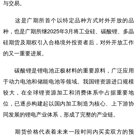
与交易。
学术中国
乡村振兴
银龄
溯源中国
这是广期所首个以特定品种方式对外开放的品
城市
旅游
能源
会展
种，也是广期所继2025年3月将工业硅、碳酸锂、多晶
彩票
娱乐
时尚
悦读
硅期货及期权引入合格境外投资者后，对外开放工作
公益
一带一路
亚太网
上市公司
的又一重要进展。
文化产业
碳酸锂是锂电池正极材料的重要原料，广泛应用
于动力电池和储能电池等领域。我国锂资源进口规模
地方频道
较大，在全球锂资源加工和消费体系中占据重要地
北京
天津
河北
山西
位，已逐步构建起以国内加工制造为核心、上下游协
同发展的锂电产业体系，形成了完整的产业链。
辽宁
吉林
上海
江苏
浙江
安徽
福建
江西
期货价格代表着未来一段时间内买卖双方的预