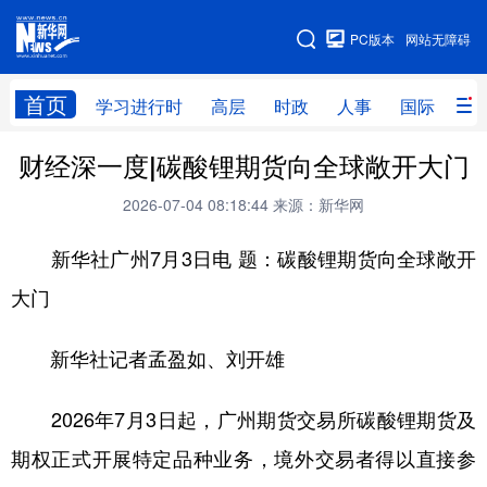
手机版
PC版本
网站无障碍
网站地图
首页
学习进行时
高层
时政
人事
国际
财
财经深一度|碳酸锂期货向全球敞开大门
学习进行时
高层
时政
人事
2026-07-04 08:18:44
来源：新华网
国际
财经
网评
港澳
新华社广州7月3日电 题：碳酸锂期货向全球敞开
台湾
思客智库
全球连线
教育
大门
科技
科创
量子
体育
文化
书画
健康
军事
新华社记者孟盈如、刘开雄
访谈
视频
图片
政务
2026年7月3日起，广州期货交易所碳酸锂期货及
法律
中央文件
金融
汽车
期权正式开展特定品种业务，境外交易者得以直接参
食品
人居
信息化
数字经济