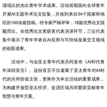
涌现出的杰出青年学术成果。活动前期面向全球青年
学术中国
乡村振兴
银龄
溯源中国
开展AI主题学术论文征集，共收到来自34个国家和地
城市
旅游
能源
会展
区的100余篇投稿。经专家严格评审，18篇优秀论文脱
彩票
娱乐
时尚
悦读
颖而出。在优秀论文奖获奖代表演讲环节，三位代表
集中展示了青年学者在AI应用与可持续发展交叉领域
公益
一带一路
亚太网
上市公司
的创新成果。
文化产业
活动中，与会亚太青年代表共同发布《AI时代青
地方频道
年深圳宣言》。这份宣言不仅凝聚了亚太青年对AI时
代的共同价值主张，更将作为本次活动的重要成果，
北京
天津
河北
山西
为构建开放型亚太经济、促进区域共同繁荣贡献青年
辽宁
吉林
上海
江苏
智慧与青年方案。
浙江
安徽
福建
江西