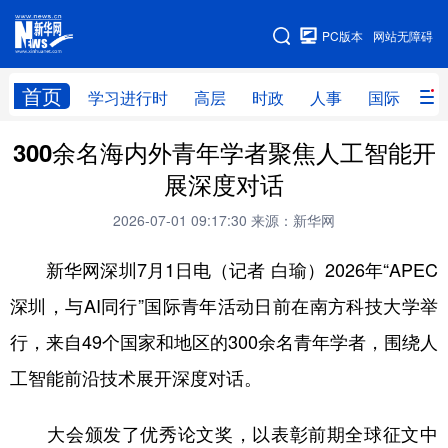
手机版
PC版本
网站无障碍
网站地图
首页
学习进行时
高层
时政
人事
国际
财
300余名海内外青年学者聚焦人工智能开
学习进行时
高层
时政
人事
展深度对话
国际
财经
网评
港澳
2026-07-01 09:17:30
来源：新华网
台湾
思客智库
全球连线
教育
新华网深圳7月1日电（记者 白瑜）2026年“APEC
科技
科创
量子
体育
深圳，与AI同行”国际青年活动日前在南方科技大学举
文化
书画
健康
军事
行，来自49个国家和地区的300余名青年学者，围绕人
访谈
视频
图片
政务
工智能前沿技术展开深度对话。
法律
中央文件
金融
汽车
大会颁发了优秀论文奖，以表彰前期全球征文中
食品
人居
信息化
数字经济