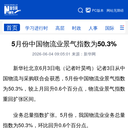
手机版
PC版本
网站无障碍
网站地图
首页
学习进行时
高层
时政
人事
国际
财
5月份中国物流业景气指数为50.3%
学习进行时
高层
时政
人事
2026-06-04 09:05:01
来源：新华网
国际
财经
网评
港澳
新华社北京6月3日电（记者叶昊鸣）记者3日从中
台湾
思客智库
全球连线
教育
国物流与采购联合会获悉，5月份中国物流业景气指数
科技
科创
量子
体育
为50.3%，较上月回升0.6个百分点，物流业景气指数
文化
书画
健康
军事
重回扩张区间。
访谈
视频
图片
政务
业务总量指数扩张。5月份，我国物流业业务总量
法律
中央文件
金融
汽车
指数为50.3%，环比回升0.6个百分点。
食品
人居
信息化
数字经济