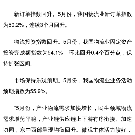
学术中国
乡村振兴
银龄
溯源中国
新订单指数回升。5月份，我国物流业新订单指数
为50.2%，连续3个月回升。
城市
旅游
能源
会展
彩票
娱乐
时尚
悦读
物流投资指数回升。5月份，我国物流业固定资产
公益
一带一路
亚太网
上市公司
投资完成额指数为54.1%，环比回升0.4个百分点，保
持扩张区间。
文化产业
市场保持乐观预期。5月份，我国物流业业务活动
地方频道
预期指数为55.9%。
北京
天津
河北
山西
“5月份，产业物流需求加快增长，民生领域物流
辽宁
吉林
上海
江苏
需求增势平稳，产业链供应链上下游有序衔接、加速
浙江
安徽
福建
江西
协同，东中西部呈现均衡回升。微观主体活力较好，