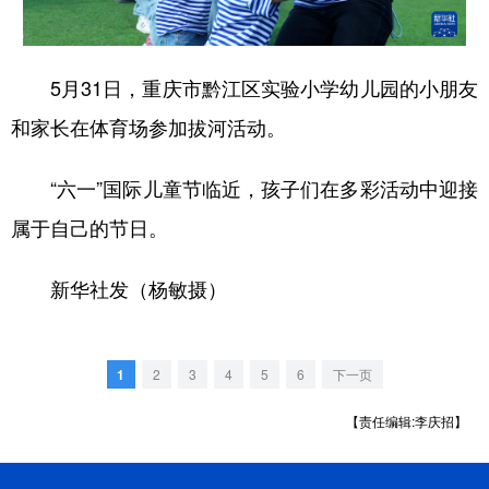
学术中国
乡村振兴
银龄
溯源中国
5月31日，重庆市黔江区实验小学幼儿园的小朋友
城市
旅游
能源
会展
和家长在体育场参加拔河活动。
彩票
娱乐
时尚
悦读
公益
一带一路
亚太网
上市公司
“六一”国际儿童节临近，孩子们在多彩活动中迎接
属于自己的节日。
文化产业
新华社发（杨敏摄）
地方频道
北京
天津
河北
山西
1
2
3
4
5
6
下一页
辽宁
吉林
上海
江苏
【责任编辑:李庆招】
浙江
安徽
福建
江西