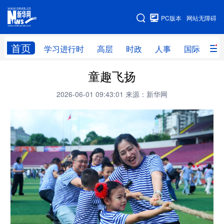
手机版
PC版本
网站无障碍
网站地图
首页
学习进行时
高层
时政
人事
国际
财
童趣飞扬
学习进行时
高层
时政
人事
2026-06-01 09:43:01
来源：新华网
国际
财经
网评
港澳
台湾
思客智库
全球连线
教育
科技
科创
量子
体育
文化
书画
健康
军事
访谈
视频
图片
政务
法律
中央文件
金融
汽车
食品
人居
信息化
数字经济