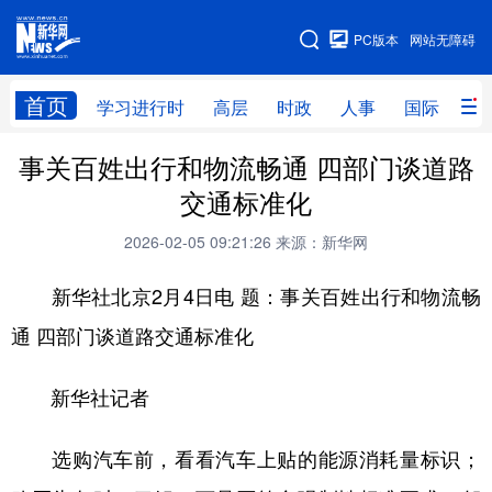
手机版
PC版本
网站无障碍
网站地图
首页
学习进行时
高层
时政
人事
国际
财
事关百姓出行和物流畅通 四部门谈道路
学习进行时
高层
时政
人事
交通标准化
国际
财经
网评
港澳
2026-02-05 09:21:26
来源：新华网
台湾
思客智库
全球连线
教育
新华社北京2月4日电 题：事关百姓出行和物流畅
科技
科创
量子
体育
通 四部门谈道路交通标准化
文化
书画
健康
军事
新华社记者
访谈
视频
图片
政务
法律
中央文件
金融
汽车
选购汽车前，看看汽车上贴的能源消耗量标识；
食品
人居
信息化
数字经济