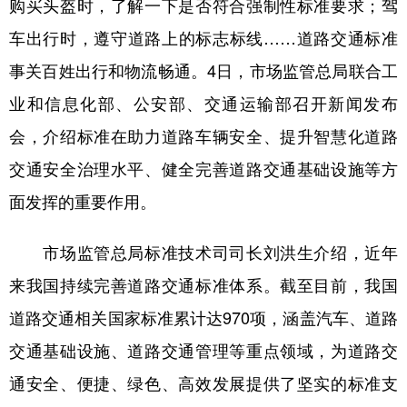
购买头盔时，了解一下是否符合强制性标准要求；驾
车出行时，遵守道路上的标志标线……道路交通标准
学术中国
乡村振兴
银龄
溯源中国
事关百姓出行和物流畅通。4日，市场监管总局联合工
城市
旅游
能源
会展
业和信息化部、公安部、交通运输部召开新闻发布
彩票
娱乐
时尚
悦读
会，介绍标准在助力道路车辆安全、提升智慧化道路
公益
一带一路
亚太网
上市公司
交通安全治理水平、健全完善道路交通基础设施等方
文化产业
面发挥的重要作用。
市场监管总局标准技术司司长刘洪生介绍，近年
地方频道
来我国持续完善道路交通标准体系。截至目前，我国
北京
天津
河北
山西
道路交通相关国家标准累计达970项，涵盖汽车、道路
辽宁
吉林
上海
江苏
交通基础设施、道路交通管理等重点领域，为道路交
浙江
安徽
福建
江西
通安全、便捷、绿色、高效发展提供了坚实的标准支