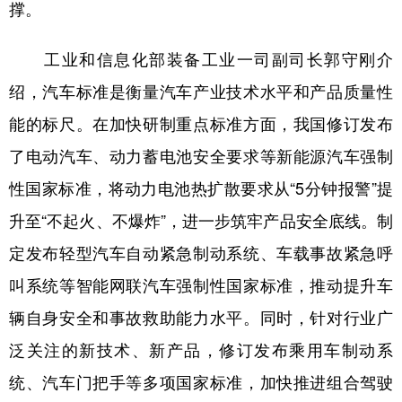
撑。
山东
河南
湖北
湖南
广东
广西
海南
重庆
工业和信息化部装备工业一司副司长郭守刚介
四川
贵州
云南
西藏
绍，汽车标准是衡量汽车产业技术水平和产品质量性
陕西
甘肃
青海
宁夏
能的标尺。在加快研制重点标准方面，我国修订发布
了电动汽车、动力蓄电池安全要求等新能源汽车强制
新疆
内蒙古
黑龙江
性国家标准，将动力电池热扩散要求从“5分钟报警”提
升至“不起火、不爆炸”，进一步筑牢产品安全底线。制
多语种频道
定发布轻型汽车自动紧急制动系统、车载事故紧急呼
English
Español
Français
عربى
叫系统等智能网联汽车强制性国家标准，推动提升车
Русский язык
日本語
한국어
辆自身安全和事故救助能力水平。同时，针对行业广
Deutsch
Português
泛关注的新技术、新产品，修订发布乘用车制动系
统、汽车门把手等多项国家标准，加快推进组合驾驶