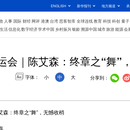
ENGLISH
新华报刊
地方频道
承
政
人事
国际
财经
网评
港澳
台湾
思客智库
全球连线
教育
科技
科创
量子
生活
信息化
数字经济
学术中国
乡村振兴
银龄
溯源中国
城市
旅游
能源
会
运会｜陈艾森：终章之“舞”
字体：
小
中
大
分享到：
森：终章之“舞”，无憾收梢
嘉