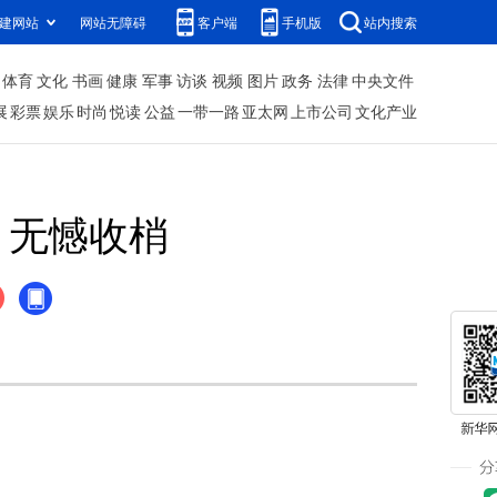
建网站
网站无障碍
客户端
手机版
站内搜索
体育
文化
书画
健康
军事
访谈
视频
图片
政务
法律
中央文件
展
彩票
娱乐
时尚
悦读
公益
一带一路
亚太网
上市公司
文化产业
，无憾收梢