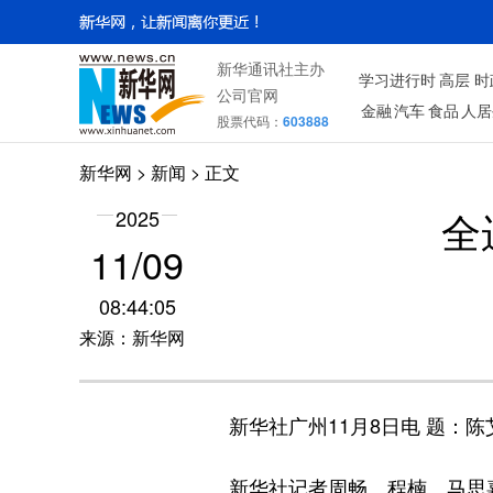
新华通讯社主办
学习进行时
高层
时
公司官网
金融
汽车
食品
人居
股票代码：
603888
新华网
>
新闻
> 正文
全
2025
11/09
08:44:05
来源：新华网
新华社广州11月8日电 题：陈艾
新华社记者周畅、程楠、马思